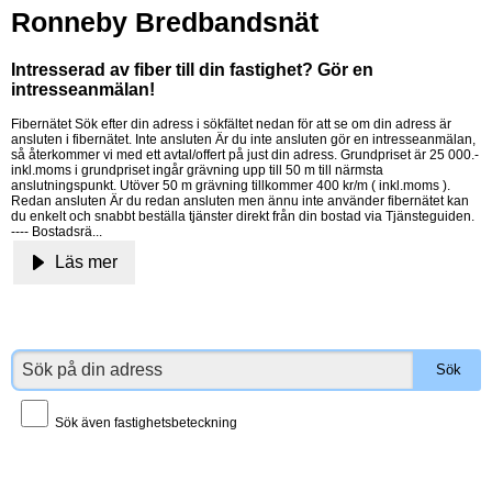
Ronneby Bredbandsnät
Intresserad av fiber till din fastighet? Gör en
intresseanmälan!
Fibernätet Sök efter din adress i sökfältet nedan för att se om din adress är
ansluten i fibernätet. Inte ansluten Är du inte ansluten gör en intresseanmälan,
så återkommer vi med ett avtal/offert på just din adress. Grundpriset är 25 000.-
inkl.moms i grundpriset ingår grävning upp till 50 m till närmsta
anslutningspunkt. Utöver 50 m grävning tillkommer 400 kr/m ( inkl.moms ).
Redan ansluten Är du redan ansluten men ännu inte använder fibernätet kan
du enkelt och snabbt beställa tjänster direkt från din bostad via Tjänsteguiden.
---- Bostadsrä...
Läs mer
Sök även fastighetsbeteckning